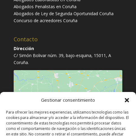
Abogados Penalistas en Coruña
Abogados de Ley de Segunda Oportunidad Coruña
Concurso de acreedores Coruña
Contacto
Dirección
C/ Simón Bolivar núm. 39, bajo-esquina, 15011, A
Coruña.
Gestionar consentimiento
Haz clic para aceptar cookies de
Para ofrecer las mejores experiencias, utilizamos tecnologías como las
marketing y permitir este contenido
cookies para almacenar y/o acceder a la información del dispositivo. El
consentimiento de estas tecnologías nos permitirá procesar datos
como el comportamiento de navegación o las identificaciones únicas
en este sitio. No consentir o retirar el consentimiento, puede afectar