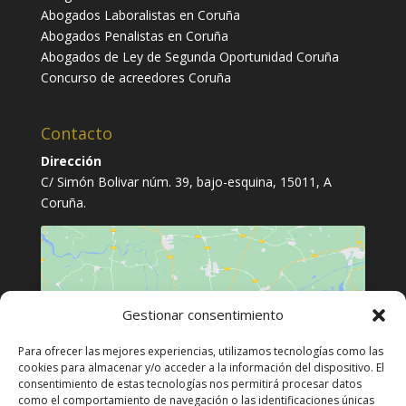
Abogados Laboralistas en Coruña
Abogados Penalistas en Coruña
Abogados de Ley de Segunda Oportunidad Coruña
Concurso de acreedores Coruña
Contacto
Dirección
C/ Simón Bolivar núm. 39, bajo-esquina, 15011, A
Coruña.
Gestionar consentimiento
Haz clic para aceptar cookies de
Para ofrecer las mejores experiencias, utilizamos tecnologías como las
marketing y permitir este contenido
cookies para almacenar y/o acceder a la información del dispositivo. El
consentimiento de estas tecnologías nos permitirá procesar datos
como el comportamiento de navegación o las identificaciones únicas