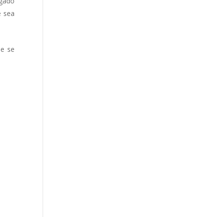
rgado
e sea
ue se