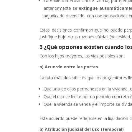
La Audiencia Provincial de Murcia, por ejemp
anteriormente se
extingue automáticamen
adjudicado o vendido, con compensaciones ent
Estas decisiones confirman que no puede perp
justifique bajo otras razones válidas (necesidad, 
3 ¿Qué opciones existen cuando lo
Con los hijos mayores, las vías posibles son:
a) Acuerdo entre las partes
La ruta más deseable es que los progenitores ll
Que uno de ellos permanezca en la vivienda
Que el uso se limite por un período concreto 
Que la vivienda se venda y el importe se divid
Este acuerdo puede reflejarse en la liquidación 
b) Atribución judicial del uso (temporal)