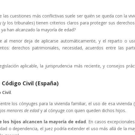
 las cuestiones más conflictivas suele ser quién se queda con la viv
y (y los tribunales) tienen criterios claros para proteger sus derechos
s ya han alcanzado la mayoría de edad?
ce al menor deja de aplicarse automáticamente, y el reparto o us
tos: derechos patrimoniales, necesidad, acuerdos entre las part
egislación aplicable, la jurisprudencia más reciente, y consejos prác
l Código Civil (España)
 Civil
.
ntre los cónyuges para la vivienda familiar, el uso de esa vivienda (
hijos menores de edad
y al cónyuge con quien queden dichos hijos.
 los hijos alcancen la mayoría de edad
. En casos excepcionales
idad o dependencia, el juez podría extender el uso más allá de la ma