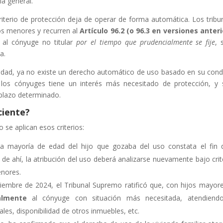
la general.
iterio de protección deja de operar de forma automática. Los tribu
ijos menores y recurren al
Artículo 96.2 (o 96.3 en versiones anter
o al cónyuge no titular
por el tiempo que prudencialmente se fije
, 
a.
dad, ya no existe un derecho automático de uso basado en su cond
 los cónyuges tiene un interés más necesitado de protección, y 
 plazo determinado.
ciente?
se aplican esos criterios:
la mayoría de edad del hijo que gozaba del uso constata el fin 
r de ahí, la atribución del uso deberá analizarse nuevamente bajo crit
enores.
iembre de 2024, el Tribunal Supremo ratificó que, con hijos mayor
almente
al cónyuge con situación más necesitada, atendiendo
les, disponibilidad de otros inmuebles, etc.