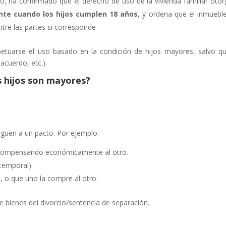
lo, ha confirmado que el derecho de uso de la vivienda familiar oto
te cuando los hijos cumplen 18 años
, y ordena que el inmuebl
re las partes si corresponde
etuarse el uso basado en la condición de hijos mayores, salvo q
acuerdo, etc.).
s hijos son mayores?
eguen a un pacto. Por ejemplo:
, compensando económicamente al otro.
(temporal).
a, o que uno la compre al otro.
de bienes del divorcio/sentencia de separación.