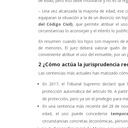
de edad, pero eso debe motivarse y no es la reg
– Una vez alcanzada la mayoría de edad, ese cr
equiparan la situación a la de un divorcio sin h
del Código Civil)
, que permite atribuir el us
circunstancias lo aconsejan y el interés lo justific
En resumen: cuando los hijos son mayores de e
de menores. El juez deberá valorar quién de
conveniente atribuir el uso del inmueble, por un
2 ¿Cómo actúa la jurisprudencia re
Las sentencias más actuales han matizado cómo 
En 2017, el Tribunal Supremo declaró que 
protección automática del artículo 96. A parti
de protección, pero ya sin el privilegio para m
En una sentencia más reciente del 28 de nov
edad, el uso puede concederse
tempor
circunstancias concretas (económicas, persona