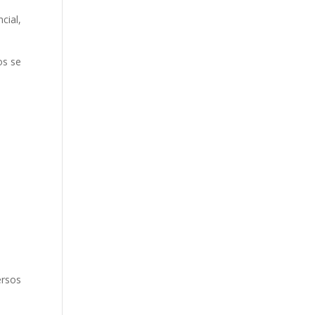
cial,
os se
ersos