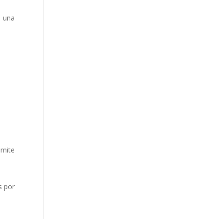
r una
imite
s por