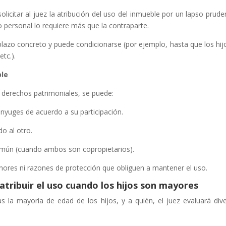
icitar al juez la atribución del uso del inmueble por un lapso pruden
 o personal lo requiere más que la contraparte.
 plazo concreto y puede condicionarse (por ejemplo, hasta que los hij
etc.).
ble
 derechos patrimoniales, se puede:
cónyuges de acuerdo a su participación.
o al otro.
 común (cuando ambos son copropietarios).
ores ni razones de protección que obliguen a mantener el uso.
 atribuir el uso cuando los hijos son mayores
as la mayoría de edad de los hijos, y a quién, el juez evaluará div