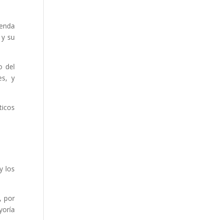
ienda
 y su
o del
es, y
ticos
y los
, por
yoría