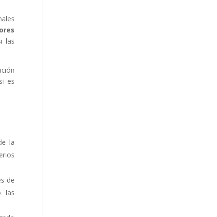
nales
iores
si las
ición
si es
de la
erios
es de
 las